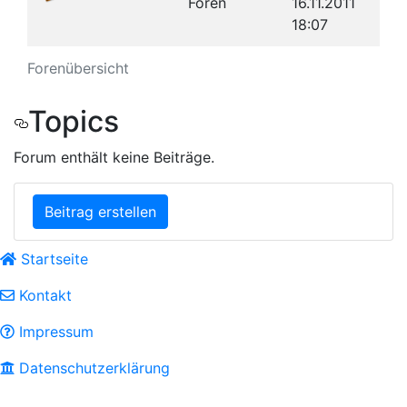
Foren
16.11.2011
18:07
Forenübersicht
Topics
Forum enthält keine Beiträge.
Beitrag erstellen
Footer menu
Startseite
Kontakt
Impressum
Datenschutzerklärung