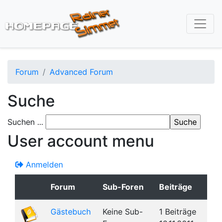
Direkt
zum
Inhalt
Forum
Advanced Forum
Suche
Suchen ...
User account menu
Anmelden
Forum
Sub-Foren
Beiträge
Gästebuch
Keine Sub-
1 Beiträge